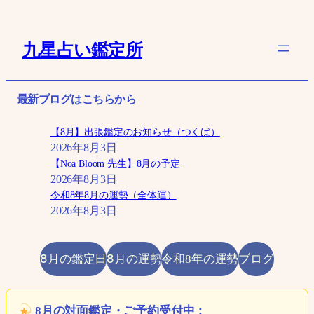
内
容
九星占い鑑定所
を
ス
キ
最新ブログはこちらから
ッ
プ
【8月】出張鑑定のお知らせ（つくば）
2026年8月3日
【Noa Bloom 先生】8月の予定
2026年8月3日
令和8年8月の運勢（全体運）
2026年8月3日
8月の鑑定日
8月の運勢
ブログ
令和8年の運勢
8月の対面鑑定・ご予約受付中：