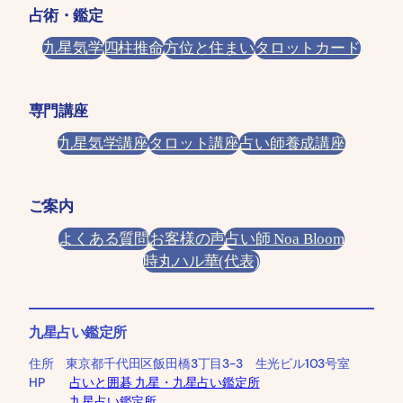
占術・鑑定
九星気学
四柱推命
方位と住まい
タロットカード
専門講座
九星気学講座
タロット講座
占い師養成講座
ご案内
よくある質問
お客様の声
占い師 Noa Bloom
時丸ハル華(代表)
九星占い鑑定所
住所 東京都千代田区飯田橋3丁目3-3 生光ビル103号室
HP
占いと囲碁 九星・九星占い鑑定所
九星占い鑑定所