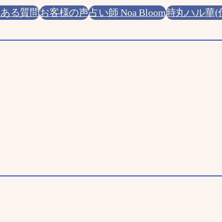
くある質問
お客様の声
占い師 Noa Bloom
時丸ハル華(