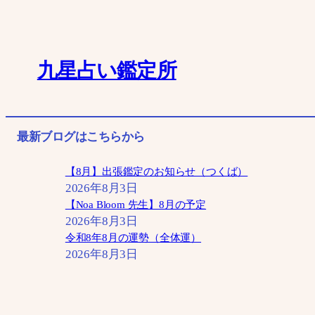
内
容
を
九星占い鑑定所
ス
キ
ッ
最新ブログはこちらから
プ
【8月】出張鑑定のお知らせ（つくば）
2026年8月3日
【Noa Bloom 先生】8月の予定
2026年8月3日
令和8年8月の運勢（全体運）
2026年8月3日