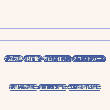
九星気学
四柱推命
方位と住まい
タロットカード
九星気学講座
タロット講座
占い師養成講座