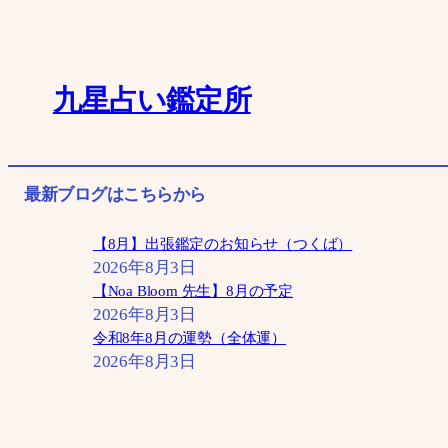
内
容
を
九星占い鑑定所
ス
キ
ッ
最新ブログはこちらから
プ
【8月】出張鑑定のお知らせ（つくば）
2026年8月3日
【Noa Bloom 先生】8月の予定
2026年8月3日
令和8年8月の運勢（全体運）
2026年8月3日