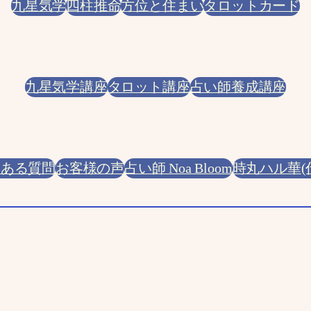
九星気学
四柱推命
方位と住まい
タロットカード
九星気学講座
タロット講座
占い師養成講座
くある質問
お客様の声
占い師 Noa Bloom
時丸ハル華(