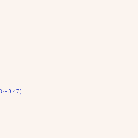
～3:47）