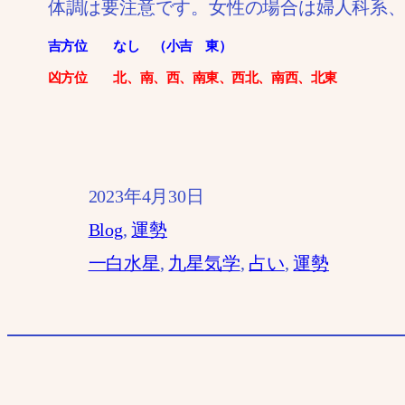
体調は要注意です。女性の場合は婦人科系
吉方位 なし （小吉 東）
凶方位 北、南、西、南東、西北、南西、北東
2023年4月30日
Blog
, 
運勢
一白水星
, 
九星気学
, 
占い
, 
運勢