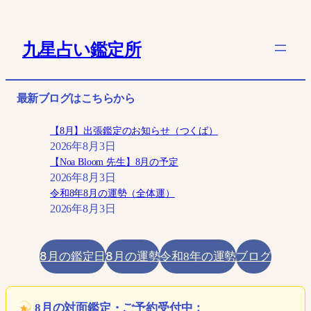
内
容
九星占い鑑定所
を
ス
キ
最新ブログはこちらから
ッ
プ
【8月】出張鑑定のお知らせ（つくば）
2026年8月3日
【Noa Bloom 先生】8月の予定
2026年8月3日
令和8年8月の運勢（全体運）
2026年8月3日
8月の鑑定日
8月の運勢
ブログ
令和8年の運勢
8月の対面鑑定・ご予約受付中：