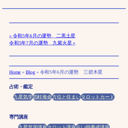
令和5年6月の運勢 二黒土星
令和5年7月の運勢 九紫火星
Home
»
Blog
»
令和5年6月の運勢 三碧木星
占術・鑑定
九星気学
四柱推命
方位と住まい
タロットカード
専門講座
九星気学講座
タロット講座
占い師養成講座