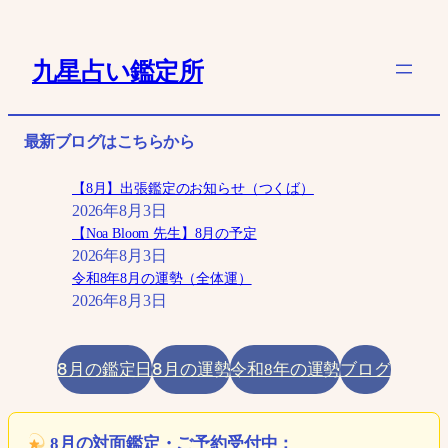
内
容
九星占い鑑定所
を
ス
キ
最新ブログはこちらから
ッ
プ
【8月】出張鑑定のお知らせ（つくば）
2026年8月3日
【Noa Bloom 先生】8月の予定
2026年8月3日
令和8年8月の運勢（全体運）
2026年8月3日
8月の鑑定日
8月の運勢
ブログ
令和8年の運勢
8月の対面鑑定・ご予約受付中：