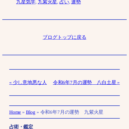
九星気学
, 
九紫火星
, 
占い
, 
運勢
ブログトップに戻る
少し意地悪な人
令和6年7月の運勢 八白土星
Home
»
Blog
»
令和6年7月の運勢 九紫火星
占術・鑑定