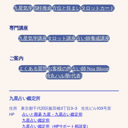
九星気学
四柱推命
方位と住まい
タロットカード
専門講座
九星気学講座
タロット講座
占い師養成講座
ご案内
よくある質問
お客様の声
占い師 Noa Bloom
時丸ハル華(代表)
九星占い鑑定所
住所 東京都千代田区飯田橋3丁目3-3 生光ビル103号室
HP
占いと囲碁 九星・九星占い鑑定所
九星占い鑑定所
九星占い鑑定所（HPサポート相談室）