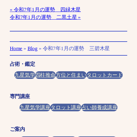
令和7年1月の運勢 四緑木星
令和7年1月の運勢 二黒土星
Home
»
Blog
»
令和7年1月の運勢 三碧木星
占術・鑑定
九星気学
四柱推命
方位と住まい
タロットカード
専門講座
九星気学講座
タロット講座
占い師養成講座
ご案内