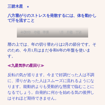
三碧木星 ★
八方塞がりのストレスを発散するには、体を動かし
て汗を流すこと
令和6年 年盤 甲辰
1月 月盤 丁丑
暦の上では、年の切り替わりは2月の節分です。そ
のため、今月1月はまだ令和6年の年盤を使いま
す。
≪九星気学の星回り≫
反転の気が巡ります。今まで好調だった人は不調
に、滞りがあった人はスムーズに流れるようにな
ります。能動的よりも受動的な態度で臨むことに
なるでしょう。自発的に何かを始める気の後押し
はそれほど期待できません。