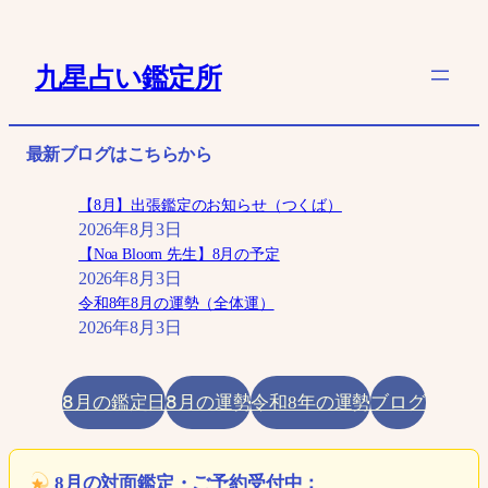
内
容
九星占い鑑定所
を
ス
キ
最新ブログはこちらから
ッ
プ
【8月】出張鑑定のお知らせ（つくば）
2026年8月3日
【Noa Bloom 先生】8月の予定
2026年8月3日
令和8年8月の運勢（全体運）
2026年8月3日
8月の鑑定日
8月の運勢
ブログ
令和8年の運勢
8月の対面鑑定・ご予約受付中：