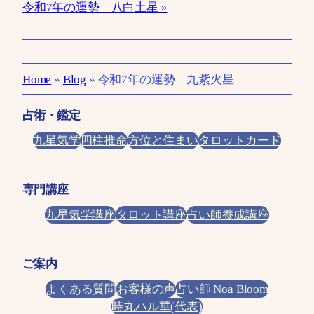
令和7年の運勢 八白土星
Home
»
Blog
»
令和7年の運勢 九紫火星
占術・鑑定
九星気学
四柱推命
方位と住まい
タロットカード
専門講座
九星気学講座
タロット講座
占い師養成講座
ご案内
よくある質問
お客様の声
占い師 Noa Bloom
時丸ハル華(代表)