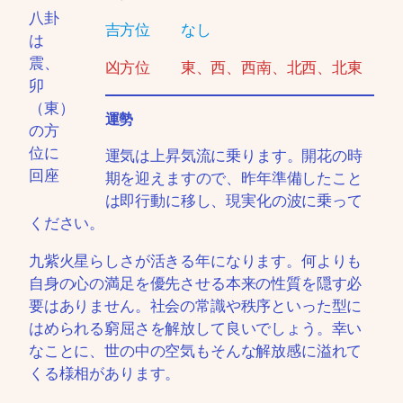
八卦
吉方位 なし
は
震、
凶方位 東、西、西南、北西、北東
卯
（東）
運勢
の方
位に
運気は上昇気流に乗ります。開花の時
回座
期を迎えますので、昨年準備したこと
は即行動に移し、現実化の波に乗って
ください。
九紫火星らしさが活きる年になります。何よりも
自身の心の満足を優先させる本来の性質を隠す必
要はありません。社会の常識や秩序といった型に
はめられる窮屈さを解放して良いでしょう。幸い
なことに、世の中の空気もそんな解放感に溢れて
くる様相があります。