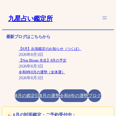
内
容
九星占い鑑定所
を
ス
キ
最新ブログはこちらから
ッ
プ
【8月】出張鑑定のお知らせ（つくば）
2026年8月3日
【Noa Bloom 先生】8月の予定
2026年8月3日
令和8年8月の運勢（全体運）
2026年8月3日
8月の鑑定日
8月の運勢
ブログ
令和8年の運勢
8月の対面鑑定・ご予約受付中：