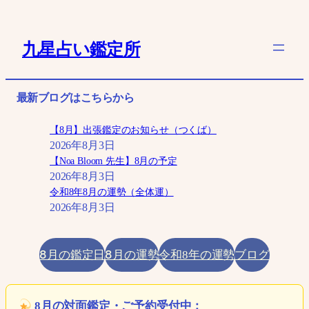
内
容
九星占い鑑定所
を
ス
キ
最新ブログはこちらから
ッ
プ
【8月】出張鑑定のお知らせ（つくば）
2026年8月3日
【Noa Bloom 先生】8月の予定
2026年8月3日
令和8年8月の運勢（全体運）
2026年8月3日
8月の鑑定日
8月の運勢
ブログ
令和8年の運勢
8月の対面鑑定・ご予約受付中：