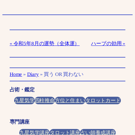
令和5年8月の運勢（全体運）
ハーブの効用
Home
»
Diary
»
買う OR 買わない
占術・鑑定
九星気学
四柱推命
方位と住まい
タロットカード
専門講座
九星気学講座
タロット講座
占い師養成講座