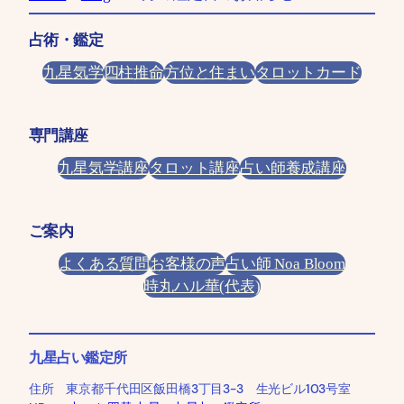
占術・鑑定
九星気学
四柱推命
方位と住まい
タロットカード
専門講座
九星気学講座
タロット講座
占い師養成講座
ご案内
よくある質問
お客様の声
占い師 Noa Bloom
時丸ハル華(代表)
九星占い鑑定所
住所 東京都千代田区飯田橋3丁目3-3 生光ビル103号室