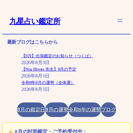
内
容
九星占い鑑定所
を
ス
キ
最新ブログはこちらから
ッ
プ
【8月】出張鑑定のお知らせ（つくば）
2026年8月3日
【Noa Bloom 先生】8月の予定
2026年8月3日
令和8年8月の運勢（全体運）
2026年8月3日
8月の鑑定日
8月の運勢
ブログ
令和8年の運勢
8月の対面鑑定・ご予約受付中：