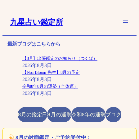
内
容
九星占い鑑定所
を
ス
キ
最新ブログはこちらから
ッ
プ
【8月】出張鑑定のお知らせ（つくば）
2026年8月3日
【Noa Bloom 先生】8月の予定
2026年8月3日
令和8年8月の運勢（全体運）
2026年8月3日
8月の鑑定日
8月の運勢
ブログ
令和8年の運勢
8月の対面鑑定・ご予約受付中：