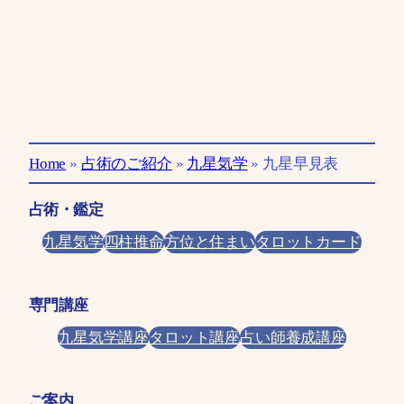
Home
»
占術のご紹介
»
九星気学
»
九星早見表
占術・鑑定
九星気学
四柱推命
方位と住まい
タロットカード
専門講座
九星気学講座
タロット講座
占い師養成講座
ご案内