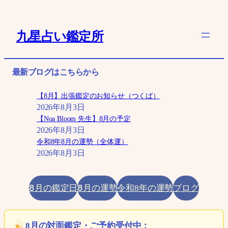
内
容
九星占い鑑定所
を
ス
キ
最新ブログはこちらから
ッ
プ
【8月】出張鑑定のお知らせ（つくば）
2026年8月3日
【Noa Bloom 先生】8月の予定
2026年8月3日
令和8年8月の運勢（全体運）
2026年8月3日
8月の鑑定日
8月の運勢
ブログ
令和8年の運勢
8月の対面鑑定・ご予約受付中：