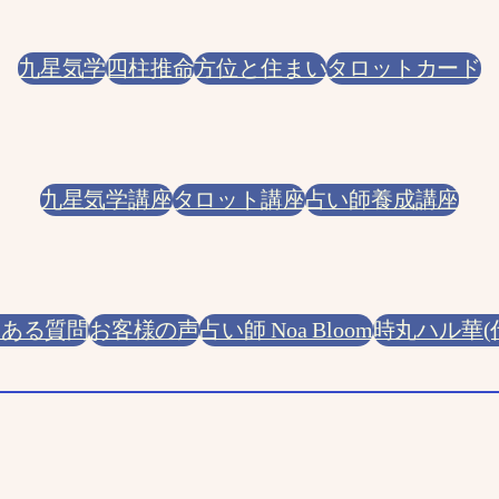
九星気学
四柱推命
方位と住まい
タロットカード
九星気学講座
タロット講座
占い師養成講座
くある質問
お客様の声
占い師 Noa Bloom
時丸ハル華(