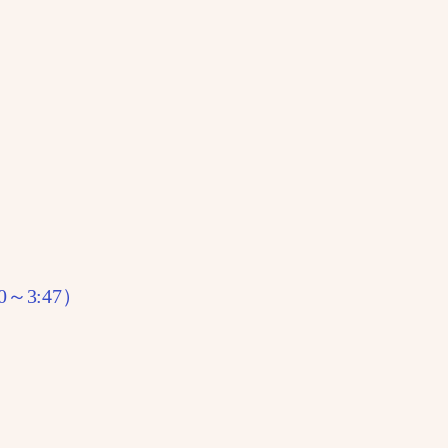
～3:47）