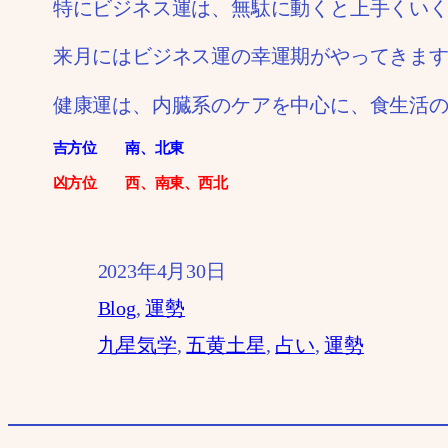
特にビジネス運は、無駄に動くと上手くい
来月にはビジネス運の幸運期がやってきま
健康運は、内臓系のケアを中心に、食生活
吉方位 南、北東
凶方位 西、南東、西北
2023年4月30日
Blog
, 
運勢
九星気学
, 
五黄土星
, 
占い
, 
運勢