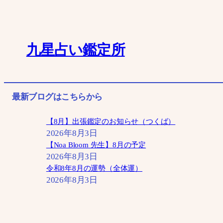
内
容
を
九星占い鑑定所
ス
キ
ッ
最新ブログはこちらから
プ
【8月】出張鑑定のお知らせ（つくば）
2026年8月3日
【Noa Bloom 先生】8月の予定
2026年8月3日
令和8年8月の運勢（全体運）
2026年8月3日