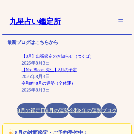
内
容
九星占い鑑定所
を
ス
キ
最新ブログはこちらから
ッ
プ
【8月】出張鑑定のお知らせ（つくば）
2026年8月3日
【Noa Bloom 先生】8月の予定
2026年8月3日
令和8年8月の運勢（全体運）
2026年8月3日
8月の鑑定日
8月の運勢
ブログ
令和8年の運勢
8月の対面鑑定・ご予約受付中：