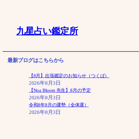
内
容
を
九星占い鑑定所
ス
キ
ッ
最新ブログはこちらから
プ
【8月】出張鑑定のお知らせ（つくば）
2026年8月3日
【Noa Bloom 先生】8月の予定
2026年8月3日
令和8年8月の運勢（全体運）
2026年8月3日