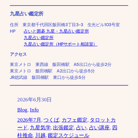
九星占い鑑定所
住所 東京都千代田区飯田橋3丁目3-3 生光ビル103号室
HP
占いと囲碁 九星・九星占い鑑定所
九星占い鑑定所
九星占い鑑定所（HPサポート相談室）
アクセス
東京メトロ 東西線 飯田橋駅 A5出口から徒歩2分
東京メトロ 飯田橋駅 A2出口から徒歩5分
JR総武線 飯田橋駅 東口から徒歩5分
2026年6月30日
Blog
, 
Info
2026年7月
, 
つくば
, 
カフェ鑑定
, 
タロットカ
ード
, 
九星気学
, 
出張鑑定
, 
占い
, 
占い講座
, 
四
柱推命
, 
川越
, 
鑑定スケジュール