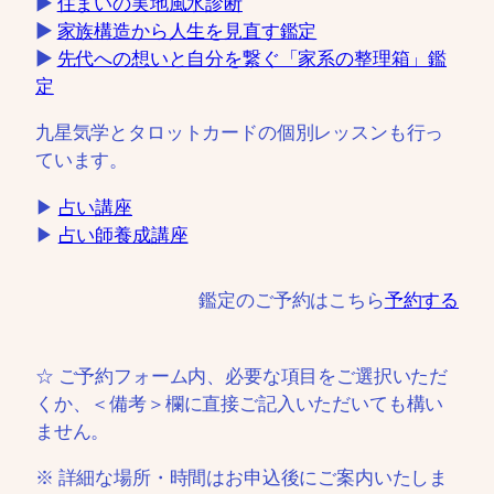
▶
住まいの実地風水診断
▶
家族構造から人生を見直す鑑定
▶
先代への想いと自分を繋ぐ「家系の整理箱」鑑
定
九星気学とタロットカードの個別レッスンも行っ
ています。
▶
占い講座
▶
占い師養成講座
鑑定のご予約はこちら
予約する
☆ ご予約フォーム内、必要な項目をご選択いただ
くか、＜備考＞欄に直接ご記入いただいても構い
ません。
※ 詳細な場所・時間はお申込後にご案内いたしま