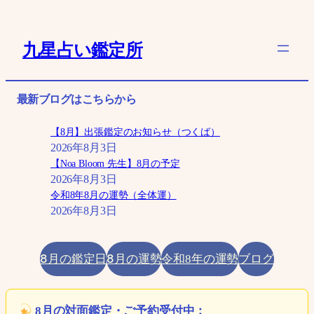
内
容
九星占い鑑定所
を
ス
キ
最新ブログはこちらから
ッ
プ
【8月】出張鑑定のお知らせ（つくば）
2026年8月3日
【Noa Bloom 先生】8月の予定
2026年8月3日
令和8年8月の運勢（全体運）
2026年8月3日
8月の鑑定日
8月の運勢
ブログ
令和8年の運勢
8月の対面鑑定・ご予約受付中：