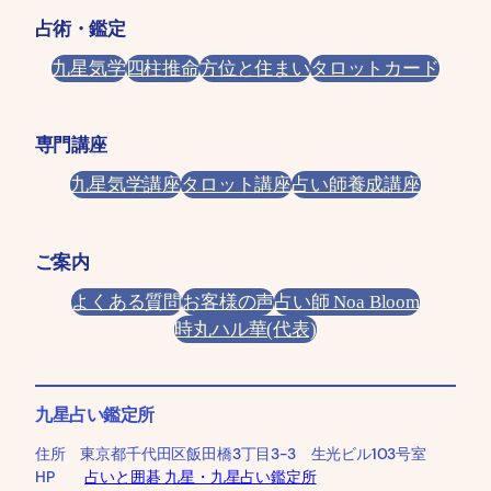
占術・鑑定
九星気学
四柱推命
方位と住まい
タロットカード
専門講座
九星気学講座
タロット講座
占い師養成講座
ご案内
よくある質問
お客様の声
占い師 Noa Bloom
時丸ハル華(代表)
九星占い鑑定所
住所 東京都千代田区飯田橋3丁目3-3 生光ビル103号室
HP
占いと囲碁 九星・九星占い鑑定所