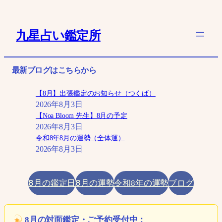
内
容
九星占い鑑定所
を
ス
キ
最新ブログはこちらから
ッ
プ
【8月】出張鑑定のお知らせ（つくば）
2026年8月3日
【Noa Bloom 先生】8月の予定
2026年8月3日
令和8年8月の運勢（全体運）
2026年8月3日
8月の鑑定日
8月の運勢
ブログ
令和8年の運勢
8月の対面鑑定・ご予約受付中：