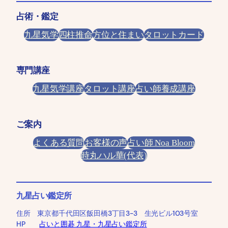
占術・鑑定
九星気学
四柱推命
方位と住まい
タロットカード
専門講座
九星気学講座
タロット講座
占い師養成講座
ご案内
よくある質問
お客様の声
占い師 Noa Bloom
時丸ハル華(代表)
九星占い鑑定所
住所 東京都千代田区飯田橋3丁目3-3 生光ビル103号室
HP
占いと囲碁 九星・九星占い鑑定所