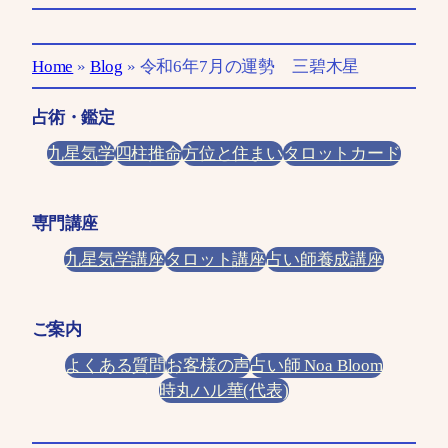
Home
»
Blog
»
令和6年7月の運勢 三碧木星
占術・鑑定
九星気学
四柱推命
方位と住まい
タロットカード
専門講座
九星気学講座
タロット講座
占い師養成講座
ご案内
よくある質問
お客様の声
占い師 Noa Bloom
時丸ハル華(代表)