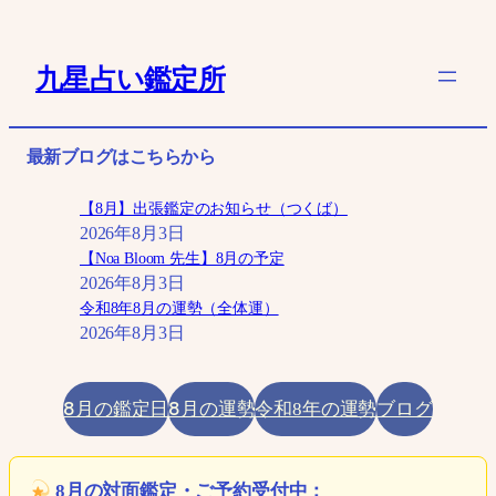
内
容
九星占い鑑定所
を
ス
キ
最新ブログはこちらから
ッ
プ
【8月】出張鑑定のお知らせ（つくば）
2026年8月3日
【Noa Bloom 先生】8月の予定
2026年8月3日
令和8年8月の運勢（全体運）
2026年8月3日
8月の鑑定日
8月の運勢
ブログ
令和8年の運勢
8月の対面鑑定・ご予約受付中：