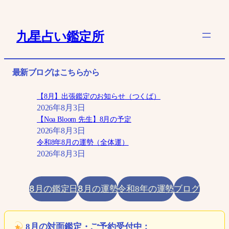
内
容
九星占い鑑定所
を
ス
キ
最新ブログはこちらから
ッ
プ
【8月】出張鑑定のお知らせ（つくば）
2026年8月3日
【Noa Bloom 先生】8月の予定
2026年8月3日
令和8年8月の運勢（全体運）
2026年8月3日
8月の鑑定日
8月の運勢
ブログ
令和8年の運勢
8月の対面鑑定・ご予約受付中：