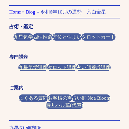
Home
»
Blog
»
令和6年10月の運勢 六白金星
占術・鑑定
九星気学
四柱推命
方位と住まい
タロットカード
専門講座
九星気学講座
タロット講座
占い師養成講座
ご案内
よくある質問
お客様の声
占い師 Noa Bloom
時丸ハル華(代表)
九星占い鑑定所