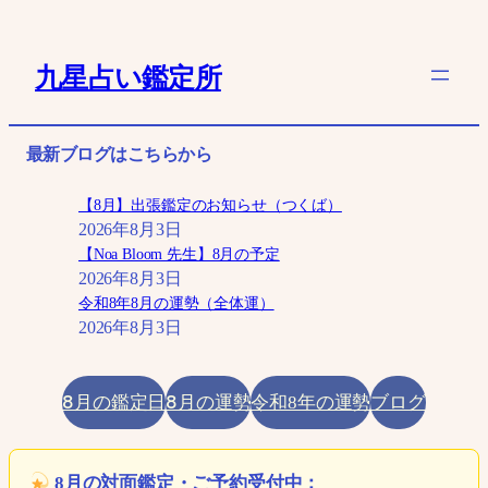
内
容
九星占い鑑定所
を
ス
キ
最新ブログはこちらから
ッ
プ
【8月】出張鑑定のお知らせ（つくば）
2026年8月3日
【Noa Bloom 先生】8月の予定
2026年8月3日
令和8年8月の運勢（全体運）
2026年8月3日
8月の鑑定日
8月の運勢
ブログ
令和8年の運勢
8月の対面鑑定・ご予約受付中：