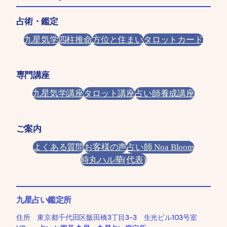
占術・鑑定
九星気学
四柱推命
方位と住まい
タロットカード
専門講座
九星気学講座
タロット講座
占い師養成講座
ご案内
よくある質問
お客様の声
占い師 Noa Bloom
時丸ハル華(代表)
九星占い鑑定所
住所 東京都千代田区飯田橋3丁目3-3 生光ビル103号室