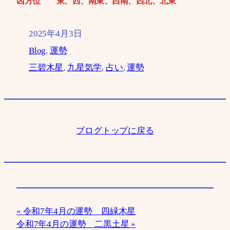
凶方位 東、西、南東、
西南、
西北、北東
2025年4月3日
Blog
, 
運勢
三碧木星
, 
九星気学
, 
占い
, 
運勢
ブログトップに戻る
令和7年4月の運勢 四緑木星
令和7年4月の運勢 二黒土星