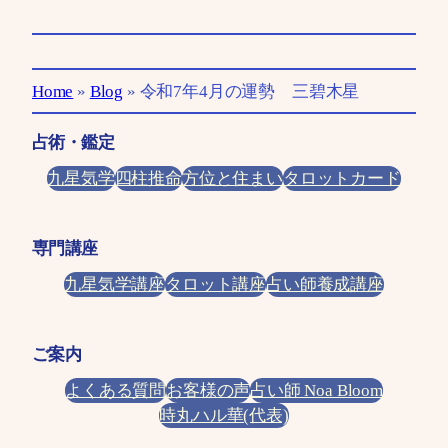
Home
»
Blog
»
令和7年4月の運勢 三碧木星
占術・鑑定
九星気学
四柱推命
方位と住まい
タロットカード
専門講座
九星気学講座
タロット講座
占い師養成講座
ご案内
よくある質問
お客様の声
占い師 Noa Bloom
時丸ハル華(代表)