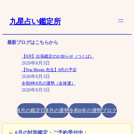
内
容
九星占い鑑定所
を
ス
キ
最新ブログはこちらから
ッ
プ
【8月】出張鑑定のお知らせ（つくば）
2026年8月3日
【Noa Bloom 先生】8月の予定
2026年8月3日
令和8年8月の運勢（全体運）
2026年8月3日
8月の鑑定日
8月の運勢
ブログ
令和8年の運勢
8月の対面鑑定・ご予約受付中：