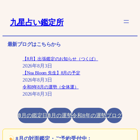
内
容
九星占い鑑定所
を
ス
キ
最新ブログはこちらから
ッ
プ
【8月】出張鑑定のお知らせ（つくば）
2026年8月3日
【Noa Bloom 先生】8月の予定
2026年8月3日
令和8年8月の運勢（全体運）
2026年8月3日
8月の鑑定日
8月の運勢
ブログ
令和8年の運勢
8月の対面鑑定・ご予約受付中：