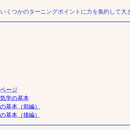
のいくつかのターニングポイントに力を集約して大
ビページ
星気学の基本
干の基本（前編）
干の基本（後編）