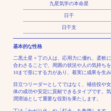
九星気学の本命星
日干
日干支
基本的な性格
二黒土星 × 丁の人は、応用力に優れ、柔
合わさることで、周囲の状況や人の気持ちを
10まで形にする力があり、着実に成果を生
目立つリーダーとしてではなく、補佐役や
体の成功や安定に貢献できるタイプです。
潤滑油として重要な役割を果たします。
丁は「かがり火」や「灯火」を象徴します