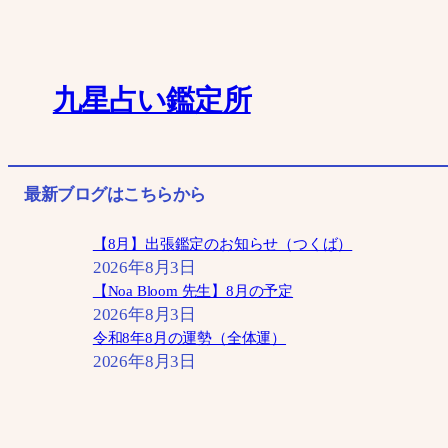
内
容
を
九星占い鑑定所
ス
キ
ッ
最新ブログはこちらから
プ
【8月】出張鑑定のお知らせ（つくば）
2026年8月3日
【Noa Bloom 先生】8月の予定
2026年8月3日
令和8年8月の運勢（全体運）
2026年8月3日