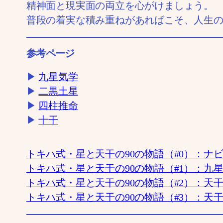
精神面と現実面の両立を心がけましょう。
普段の着実な積み重ねがあればこそ、人生
参考ページ
▶
九星気学
▶
二黒土星
▶
四柱推命
▶
十干
トキハ式・星と天干の90の物語（#0）：ナ
トキハ式・星と天干の90の物語（#1）：九
トキハ式・星と天干の90の物語（#2）：天
トキハ式・星と天干の90の物語（#3）：天