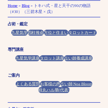
Home
»
Blog
»
トキハ式・星と天干の90の物語
（#30）（三碧木星 × 戊）
占術・鑑定
九星気学
四柱推命
方位と住まい
タロットカード
専門講座
九星気学講座
タロット講座
占い師養成講座
ご案内
よくある質問
お客様の声
占い師 Noa Bloom
時丸ハル華(代表)