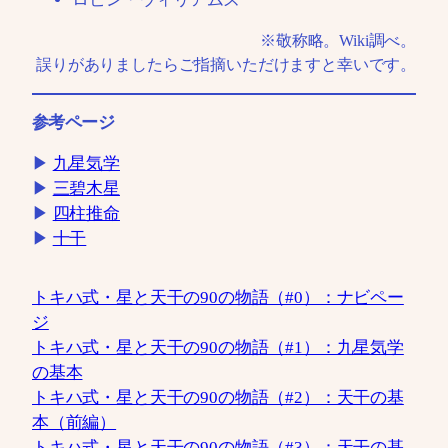
※敬称略。Wiki調べ。
誤りがありましたらご指摘いただけますと幸いです。
参考ページ
▶
九星気学
▶
三碧木星
▶
四柱推命
▶
十干
トキハ式・星と天干の90の物語（#0）：ナビペー
ジ
トキハ式・星と天干の90の物語（#1）：九星気学
の基本
トキハ式・星と天干の90の物語（#2）：天干の基
本（前編）
トキハ式・星と天干の90の物語（#3）：天干の基