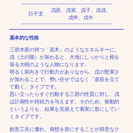
戊辰、戊寅、戊子、戊戌、
日干支
戊申、戊午
基本的な性格
三碧木星の持つ「若木」のようなエネルギーに、
戊（土の陽）が加わると、大地にしっかりと根を
張る大樹のような人物になります。
明るく前向きで行動力がありながら、戊の堅実さ
が加わることで、勢い任せではなく「道筋を立て
て動く」タイプです。
思い立ったらすぐ行動する三碧の性質に対し、戊
は計画性や持続力を与えます。そのため、衝動的
というよりも、結果を見据えて着実に形にしてい
くタイプです。
創意工夫に優れ、発想を形にすることが得意なク