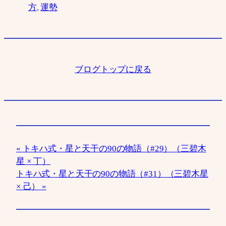
方
, 
運勢
ブログトップに戻る
トキハ式・星と天干の90の物語（#29）（三碧木
星 × 丁）
トキハ式・星と天干の90の物語（#31）（三碧木星
× 己）