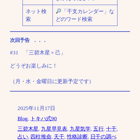
ネット検
「干支カレンダー」な
索
どのワード検索
次回予告 ．．．
#31 「三碧木星 × 己」
どうぞお楽しみに！
（月・水・金曜日に更新予定です）
2025年11月17日
Blog
, 
トキハ式90
三碧木星
, 
九星早見表
, 
九星気学
, 
五行
, 
十干
, 
占い
, 
四柱推命
, 
天干
, 
性格診断
, 
日干の調べ