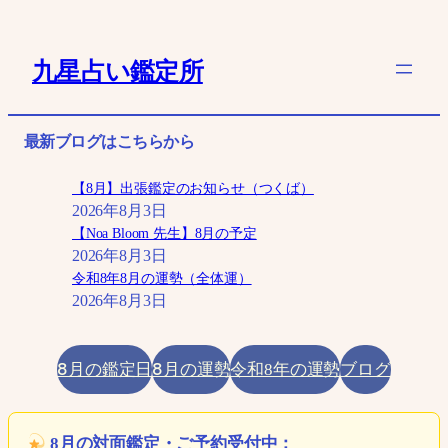
内
容
九星占い鑑定所
を
ス
キ
最新ブログはこちらから
ッ
プ
【8月】出張鑑定のお知らせ（つくば）
2026年8月3日
【Noa Bloom 先生】8月の予定
2026年8月3日
令和8年8月の運勢（全体運）
2026年8月3日
8月の鑑定日
8月の運勢
ブログ
令和8年の運勢
8月の対面鑑定・ご予約受付中：