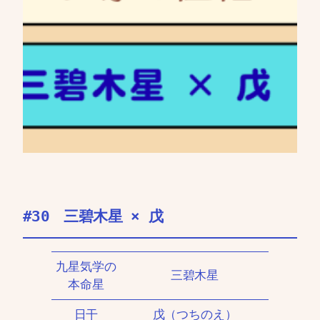
#30 三碧木星 × 戊
九星気学の
三碧木星
本命星
日干
戊（つちのえ）